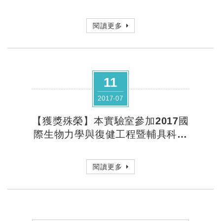
發表"特優"及口頭報告"優等"獎項
閱讀更多
11
2017-07
【獲獎殊榮】本實驗室參加2017國
際生物力學與復健工程暨輔具科技
學術研討會榮獲壁報發表"傑出獎"
閱讀更多